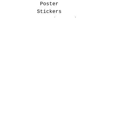
Poster
Stickers
Marque page dragoonies
Bloc note et To Do List
Politique de boutique
Expédition et retours
Politique de boutique
Moyens de paiement
Politique de cookies
Mentions légales
FAQ
A propos
Heures d'ouverture