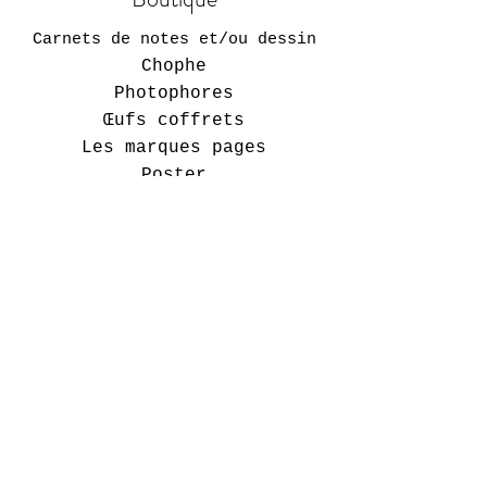
Carnets de notes et/ou dessin
Chophe
Photophores
Œufs
coffrets
Les marques pages
Poster
Stickers
Marque page dragoonies
Bloc note et To Do List
Politique de boutique
Expédition et retours
Politique de boutique
Moyens de paiement
Politique de cookies