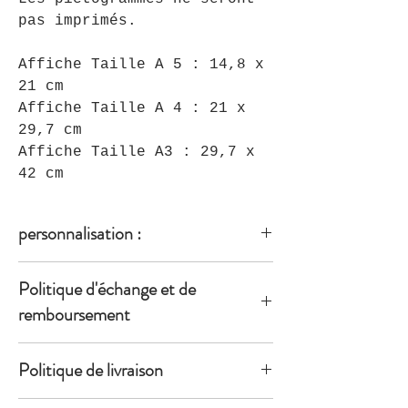
pas imprimés.
Affiche Taille A 5 : 14,8 x
21 cm
Affiche Taille A 4 : 21 x
29,7 cm
Affiche Taille A3 : 29,7 x
42 cm
personnalisation :
Vérifier bien l'orthographe et les
Politique d'échange et de
accents du prénom à ajouter !
remboursement
Lorsque vous considérez qu'un
Politique de livraison
produit est défectueux, veuillez
communiquer avec nous, dans les
Livraison en colissimo par la poste