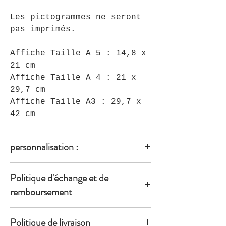
Les pictogrammes ne seront
pas imprimés.
Affiche Taille A 5 : 14,8 x
21 cm
Affiche Taille A 4 : 21 x
29,7 cm
Affiche Taille A3 : 29,7 x
42 cm
personnalisation :
Vérifier bien l'orthographe et les
Politique d'échange et de
accents du prénom à ajouter !
remboursement
Lorsque vous considérez qu'un
Politique de livraison
produit est défectueux, veuillez